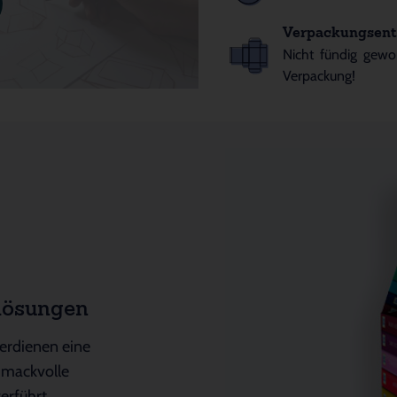
Verpackungsent
Nicht fündig gewo
Verpackung!
lösungen
ckung
alender
he
erdienen eine
eiten
ll und extrem
hmackvolle
urch einfaches
hen Qualität und
lichen
erführt.