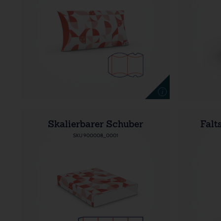
i
Skalierbarer Schuber
Falt
SKU 900008_0001