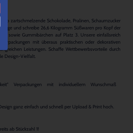
en. Ob zartschmelzende Schokolade, Pralinen, Schaumzucker
ch sage und schreibe 26,6 Kilogramm Süßwaren pro Kopf der
ns sowie Gummibärchen auf Platz 3. Unsere einfallsreich
nverpackungen mit überaus praktischen oder dekorativen
angreichen Leistungen. Schaffe Wettbewerbsvorteile durch
e Design-Vielfalt.
arkeit" Verpackungen mit individuellem Wunschmaß
 Design ganz einfach und schnell per Upload & Print hoch.
eits ab Stückzahl 1!