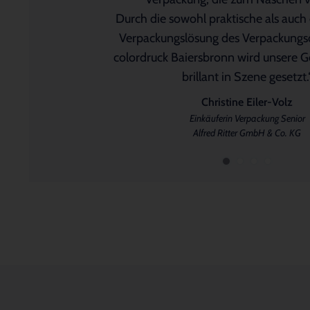
Gestalten und Bestellen der Verpackun
dem ausgezeichneten Service sehr 
Gestaltungsmöglichkeiten unserer Ve
Durch die sowohl praktische als auch
Selbst Kleinstauflagen können flexibel re
kleinsten Stückzahlen gesucht. Mit
Heiko Weiß
Verpackungslösung des Verpackungsdi
Achim Stephan
Geschäftsführer
Baiersbronn haben wir den passen
colordruck Baiersbronn wird unsere G
Gründer und Geschäftsführer
Meine Formen GmbH
gefunden.“
brillant in Szene gesetzt.
wellnuss Premium Snacks GmbH
Reto Schmid
Christine Eiler-Volz
Inhaber und Geschäftsführer
Einkäuferin Verpackung Senior
La Conditoria SEDRUN-SWITZERL
Alfred Ritter GmbH & Co. KG