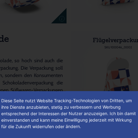
i
de
Flügelverpacku
SKU 100046_0002
olade, so hoch sind auch die
packung. Die Verpackung soll
tzen, sondern den Konsumenten
r Schokoladenverpackung die
llenen Süßwaren-Verpackungen
rführerisch präsentieren. Ob
Diese Seite nutzt Website Tracking-Technologien von Dritten, um
r eine spektakuläre Design-
ihre Dienste anzubieten, stetig zu verbessern und Werbung
ungsspektrum.
entsprechend der Interessen der Nutzer anzuzeigen. Ich bin damit
einverstanden und kann meine Einwilligung jederzeit mit Wirkung
für die Zukunft widerrufen oder ändern.