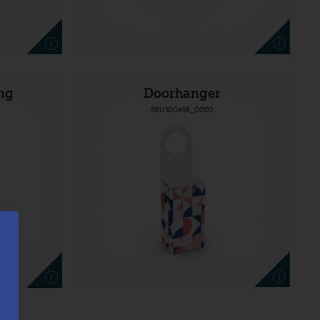
i
i
ng
Doorhanger
SKU 100458_0002
i
i