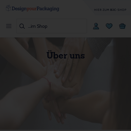
HIER ZUM
B2C
-SHOP
Über uns