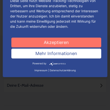
Diese Seite nutzt Website Tracking-Technologien von
möglich. Generell wird der QR Code an einer Lasche
Dritten, um ihre Dienste anzubieten, stetig zu
angebracht, sodass er im zusammengefalteten Zustand der
verbessern und Werbung entsprechend der Interessen
Verpackung nicht sichtbar ist. Um volle Lesbarkeit zu
der Nutzer anzuzeigen. Ich bin damit einverstanden
gewährleisten, drucken wir den QR Code lediglich in Schwarz.
und kann meine Einwilligung jederzeit mit Wirkung für
die Zukunft widerrufen oder ändern.
Akzeptieren
Mehr Informationen
Powered by
Impressum
|
Datenschutzerklärung
NICHTS MEHR VERPASSEN - NEWSLETTER ABONNIEREN!