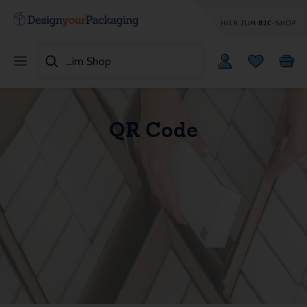
HIER ZUM
B2C
-SHOP
QR Code